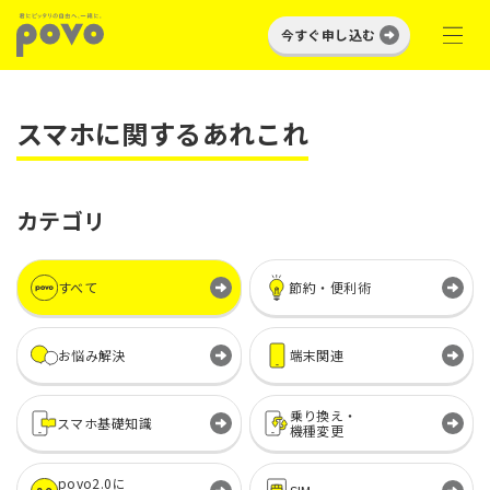
今すぐ申し込む
スマホに関するあれこれ
カテゴリ
すべて
節約・便利術
お悩み解決
端末関連
乗り換え・
スマホ基礎知識
機種変更
povo2.0に