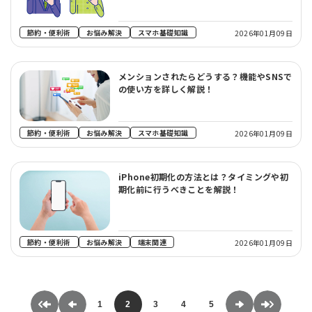
節約・便利術
お悩み解決
スマホ基礎知識
2026年01月09日
メンションされたらどうする？機能やSNSで
の使い方を詳しく解説！
節約・便利術
お悩み解決
スマホ基礎知識
2026年01月09日
iPhone初期化の方法とは？タイミングや初
期化前に行うべきことを解説！
節約・便利術
お悩み解決
端末関連
2026年01月09日
1
2
3
4
5