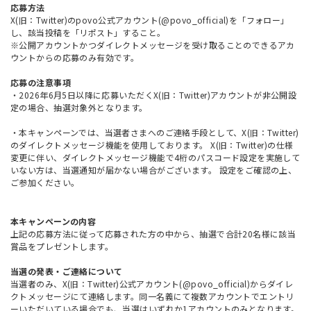
応募方法
X(旧：Twitter)のpovo公式アカウント(@povo_official)を「フォロー」
し、該当投稿を「リポスト」すること。
※公開アカウントかつダイレクトメッセージを受け取ることのできるアカ
ウントからの応募のみ有効です。
応募の注意事項
・2026年6月5日以降に応募いただくX(旧：Twitter)アカウントが非公開設
定の場合、抽選対象外となります。
・本キャンペーンでは、当選者さまへのご連絡手段として、X(旧：Twitter)
のダイレクトメッセージ機能を使用しております。 X(旧：Twitter)の仕様
変更に伴い、ダイレクトメッセージ機能で4桁のパスコード設定を実施して
いない方は、当選通知が届かない場合がございます。 設定をご確認の上、
ご参加ください。
本キャンペーンの内容
上記の応募方法に従って応募された方の中から、抽選で合計20名様に該当
賞品をプレゼントします。
当選の発表・ご連絡について
当選者のみ、X(旧：Twitter)公式アカウント(@povo_official)からダイレ
クトメッセージにて連絡します。同一名義にて複数アカウントでエントリ
ーいただいている場合でも、当選はいずれか1アカウントのみとなります。