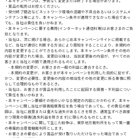
・本キャンペーンは、予告なく変更または終了する場合があります。
・賞品の転売はお控えください。
・受付終了間近などネットワーク環境の混雑や不具合あるいはシステムメ
ンテナンス等により、本キャンペーン条件が適用できなかった場合であっ
ても、当社は責任を負いかねます。
・本キャンペーンに要する費用(インターネット通信料等)はお客さまのご負
担となります。
・当社は、次に掲げる場合、あらかじめ本キャンペーンサイトに掲載する
など、当社が適切と判断する方法により周知をすることにより、本規約の
内容を変更することができるものとします。本キャンペーン条件その他の
内容が変更された場合、変更日以降は、当該変更後の内容が、すべてのお
客さまと当社との間で適用されるものとします。
- 本規約の変更が、お客さまの一般の利益に適合するとき。
- 本規約の変更が、お客さまが本キャンペーンを利用した目的に反せず、
かつ、変更の必要性、変更後の内容の相当性その他の変更に係る事情に照
らして合理的なものであるとき。
・当社は、お客さまが賞品を利用したことに起因する損害・不利益につい
て責任を負いかねます。
・本キャンペーン要綱その他のいかなる規定の内容にかかわらず、本キャ
ンペーンに関し当社が損害賠償責任を負う場合であっても、その責任の範
囲は、当社に故意または重大な過失があるときを除き、通常生ずべき直接
かつ現実の損害(逸失利益を除きます)に限られるものとします。
・本キャンペーンに関して生じた紛争は、東京地方裁判所をもって第一審
の専属的合意管轄裁判所とします。
・お客さまの都合により賞品が受け取りいただけなかった場合であって