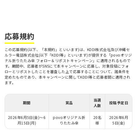
応募規約
この応募規約(以下、「本規約」といいます)は、KDDI株式会社及び沖縄セ
ルラー電話株式会社(以下「KDDI等」といいます)が提供する「povoオリジ
ナル折りたたみ傘 フォロー＆リポストキャンペーン」に適用されるもので
す。期間中、応募者がSNSにて本キャンペーンに応募し、対象投稿にフォ
ローとリポストしたことを審査した上で応募することについて、諸条件を
定めたものであり、本キャンペーンに関してKDDI等と応募者間に適用され
ます。
当選
期間
賞品
投稿予定日
人数
2026年6月5日(金)～6
povoオリジナル折
20名
2026年6月
月15日(月)
りたたみ傘
様
5日(金)