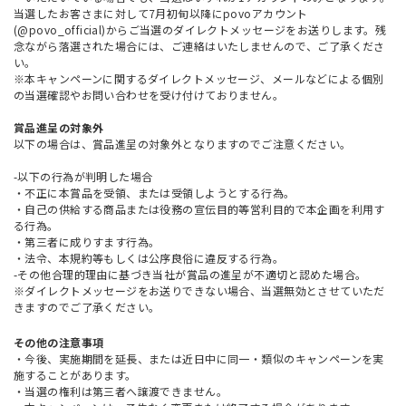
当選したお客さまに対して7月初旬以降にpovoアカウント
(@povo_official)からご当選のダイレクトメッセージをお送りします。残
念ながら落選された場合には、ご連絡はいたしませんので、ご了承くださ
い。
※本キャンペーンに関するダイレクトメッセージ、メールなどによる個別
の当選確認やお問い合わせを受け付けておりません。
賞品進呈の対象外
以下の場合は、賞品進呈の対象外となりますのでご注意ください。
-以下の行為が判明した場合
・不正に本賞品を受領、または受領しようとする行為。
・自己の供給する商品または役務の宣伝目的等営利目的で本企画を利用す
る行為。
・第三者に成りすます行為。
・法令、本規約等もしくは公序良俗に違反する行為。
-その他合理的理由に基づき当社が賞品の進呈が不適切と認めた場合。
※ダイレクトメッセージをお送りできない場合、当選無効とさせていただ
きますのでご了承ください。
その他の注意事項
・今後、実施期間を延長、または近日中に同一・類似のキャンペーンを実
施することがあります。
・当選の権利は第三者へ譲渡できません。