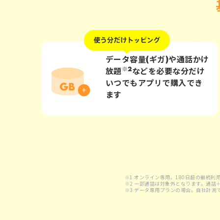
データ容量(ギガ)や通話かけ
※2
放題
などを
必要な分だけ
いつでもアプリで購入でき
ます
※1 オンライン専用。180日超の継続
※2 一部通話は対象外となります。通話
※3 データ専用プランの場合。自社計