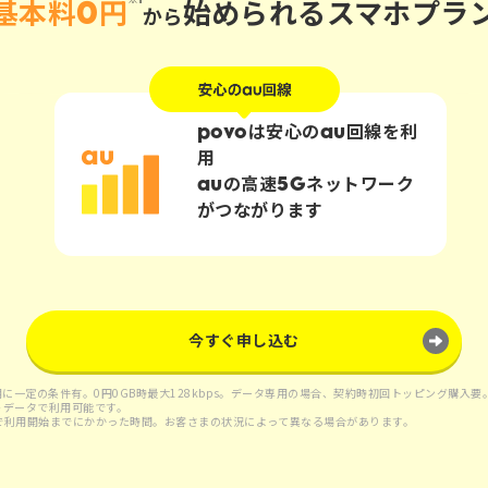
基本料0円
始められるスマホプラ
から
povoは安心のau回線を利
用
auの
高速5Gネットワーク
がつながります
今すぐ申し込む
利用に一定の条件有。0円0GB時最大128kbps。データ専用の場合、契約時初回トッピング購入
＋データで利用可能です。
測で利用開始までにかかった時間。お客さまの状況によって異なる場合があります。