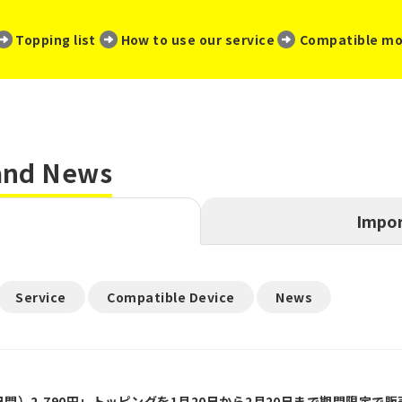
​ ​
​ ​
​ ​
Topping list
How to use our service
Compatible mo
 and News
Impor
​ ​
​ ​
Service
Compatible Device
News
90日間）2,790円」トッピングを1月20日から2月20日まで期間限定で販