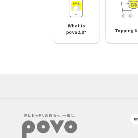
What is
Topping li
povo2.0?
Im