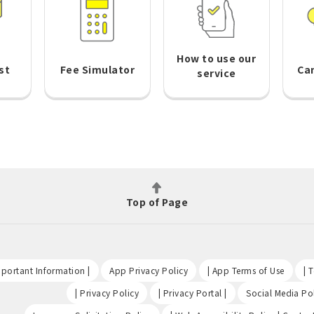
How to use our
st
Fee Simulator
Ca
service
Top of Page
​ ​
​ ​
​ ​
portant Information |
App Privacy Policy
| App Terms of Use
| 
​ ​
​ ​
| Privacy Policy
| Privacy Portal |
Social Media Pol
​ ​