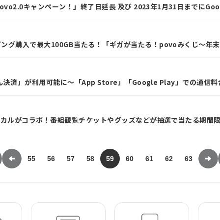
 povo2.0キャンペーン！」終了日延長 及び 2023年1月31日までに
ッピング購入で最大100GB当たる！「ギガが当たる！povoみくじ～
たん決済」が利用可能に～「App Store」「Google Play」での通
uberヒカルがコラボ！番組観覧チケットやグッズなどが抽選で当たる期間限
ショット画像がもらえるキャンペーンも開催～
55
56
57
58
59
60
61
62
63