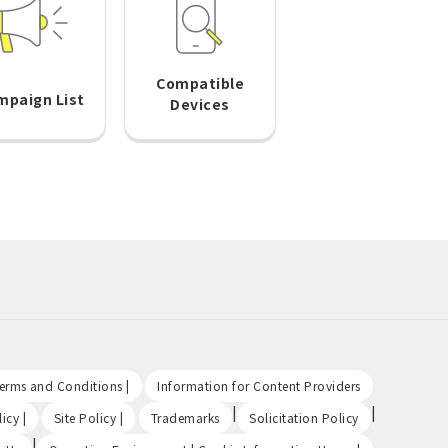
Compatible
mpaign List
Devices
​ ​
​ ​
Terms and Conditions |
Information for Content Providers
​ ​
​ ​
|
|
icy |
Site Policy |
Trademarks
Solicitation Policy
|
​ ​