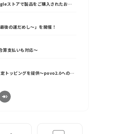
Googleストアで製品をご購入されたお客
年末最後の運だめし～」を開催！
信料合算支払いも対応～
定トッピングを提供～povo2.0への新