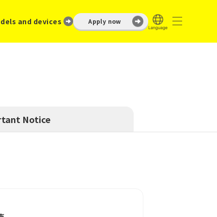
dels and devices
Apply now
tant Notice
売