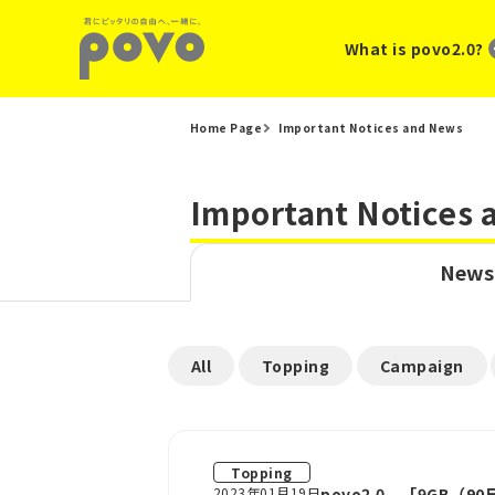
What is povo2.0?
Home Page
Important Notices and News
Important Notices
News
​ ​
​ ​
​ ​
All
Topping
Campaign
Topping
2023年01月19日
povo2.0、「9GB（