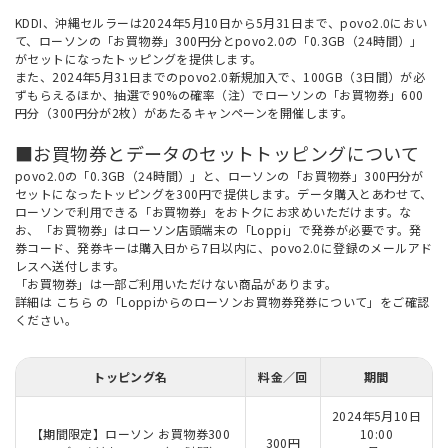
KDDI、沖縄セルラーは2024年5月10日から5月31日まで、povo2.0におい
て、ローソンの「お買物券」300円分とpovo2.0の「0.3GB（24時間）」
がセットになったトッピングを提供します。
また、2024年5月31日までのpovo2.0新規加入で、100GB（3日間）が必
ずもらえるほか、抽選で90%の確率（注）でローソンの「お買物券」600
円分（300円分が2枚）があたるキャンペーンを開催します。
■お買物券とデータのセットトッピングについて
povo2.0の「0.3GB（24時間）」と、ローソンの「お買物券」300円分が
セットになったトッピングを300円で提供します。データ購入とあわせて、
ローソンで利用できる「お買物券」をおトクにお求めいただけます。な
お、「お買物券」はローソン店頭端末の「Loppi」で発券が必要です。発
券コード、発券キーは購入日から7日以内に、povo2.0に登録のメールアド
レスへ送付します。
「お買物券」は一部ご利用いただけない商品があります。
詳細は
こちら
の「Loppiからのローソンお買物券発券について」をご確認
ください。
トッピング名
料金／回
期間
2024年5月10日
【期間限定】ローソン お買物券300
10:00
300円