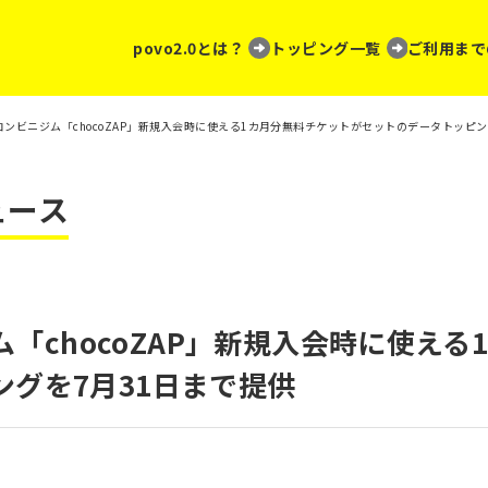
povo2.0とは？
トッピング一覧
ご利用まで
0、コンビニジム「chocoZAP」新規入会時に使える1カ月分無料チケットがセットのデータトッピ
ュース
ジム「chocoZAP」新規入会時に使え
グを7月31日まで提供