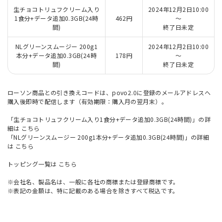
生チョコトリュフクリーム入り
2024年12月2日10:00
1食分+データ追加0.3GB(24時
462円
～
間)
終了日未定
NLグリーンスムージー 200g1
2024年12月2日10:00
本分+データ追加0.3GB(24時
178円
～
間)
終了日未定
ローソン商品との引き換えコードは、povo2.0に登録のメールアドレスへ
購入後即時で配信します（有効期限：購入月の翌月末）。
「生チョコトリュフクリーム入り1食分+データ追加0.3GB(24時間)」の詳
細は
こちら
「NLグリーンスムージー 200g1本分+データ追加0.3GB(24時間)」の詳細
は
こちら
トッピング一覧は
こちら
※会社名、製品名は、一般に各社の商標または登録商標です。
※表記の金額は、特に記載のある場合を除きすべて税込です。