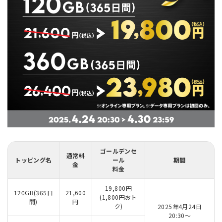
ゴールデンセ
通常料
トッピング名
ール
期間
金
料金
19,800円
120GB(365日
21,600
(1,800円おト
間)
円
ク)
2025年4月24日
20:30～