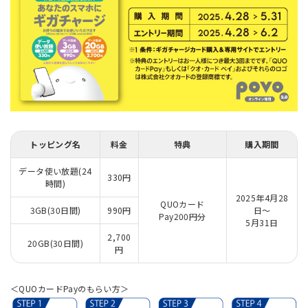
トッピング名
料金
特典
購入期間
データ使い放題(24
330円
時間)
2025年4月28
QUOカード
3GB(30日間)
990円
日～
Pay200円分
5月31日
2,700
20GB(30日間)
円
＜QUOカードPayのもらい方＞