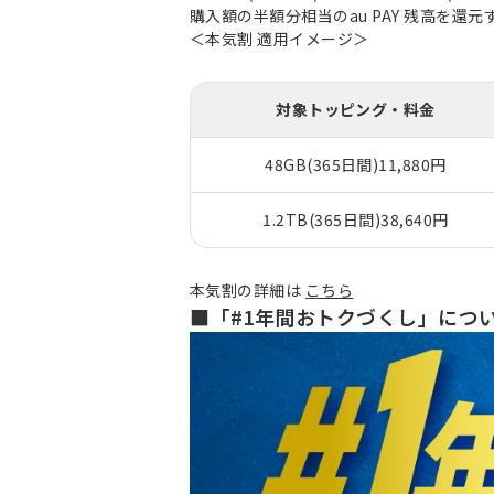
購入額の半額分相当のau PAY 残高を還
＜本気割 適用イメージ＞
対象トッピング・料金
48GB(365日間)11,880円
1.2TB(365日間)38,640円
本気割の詳細は
こちら
■「#1年間おトクづくし」につ