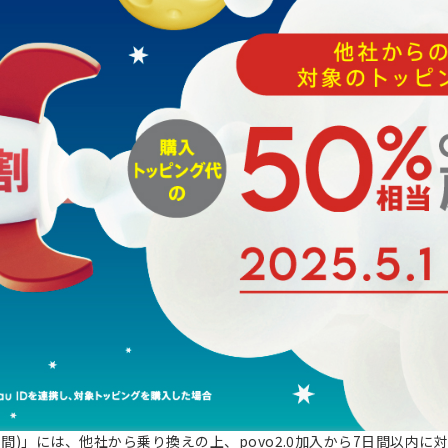
(365日間)」には、他社から乗り換えの上、povo2.0加入から7日間以