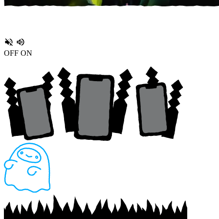
OFF
ON
語り：怪談師 城谷歩さん