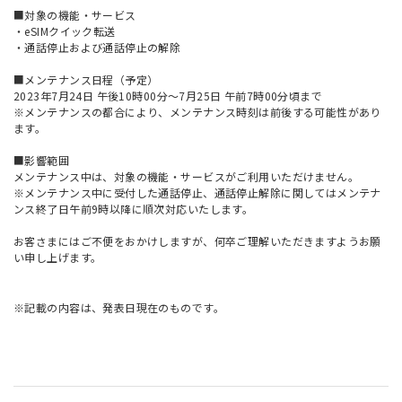
■対象の機能・サービス
・eSIMクイック転送
・通話停止および通話停止の解除
■メンテナンス日程（予定）
2023年7月24日 午後10時00分～7月25日 午前7時00分頃まで
※メンテナンスの都合により、メンテナンス時刻は前後する可能性があり
ます。
■影響範囲
メンテナンス中は、対象の機能・サービスがご利用いただけません。
※メンテナンス中に受付した通話停止、通話停止解除に関してはメンテナ
ンス終了日午前9時以降に順次対応いたします。
お客さまにはご不便をおかけしますが、何卒ご理解いただきますようお願
い申し上げます。
※記載の内容は、発表日現在のものです。