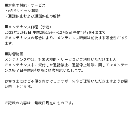
■対象の機能・サービス
・eSIMクイック転送
・通話停止および通話停止の解除
■メンテナンス日程（予定）
2023年12月5日 午前2時15分～12月5日 午前4時30分頃まで
※メンテナンスの都合により、メンテナンス時刻は前後する可能性があり
ます。
■影響範囲
メンテナンス中は、対象の機能・サービスがご利用いただけません。
※メンテナンス中に受付した通話停止、通話停止解除に関してはメンテナ
ンス終了日午前9時以降に順次対応いたします。
お客さまにはご不便をおかけしますが、何卒ご理解いただきますようお願
い申し上げます。
※記載の内容は、発表日現在のものです。