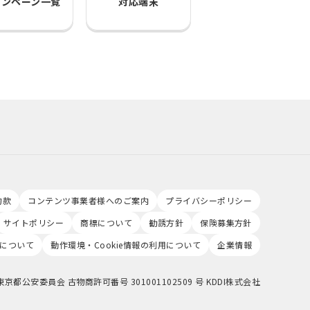
ャンペーン一覧
対応端末
約款
コンテンツ事業者様へのご案内
プライバシーポリシー
サイトポリシー
商標について
勧誘方針
保険募集方針
について
動作環境・Cookie情報の利用について
企業情報
東京都公安委員会 古物商許可番号 301001102509 号 KDDI株式会社