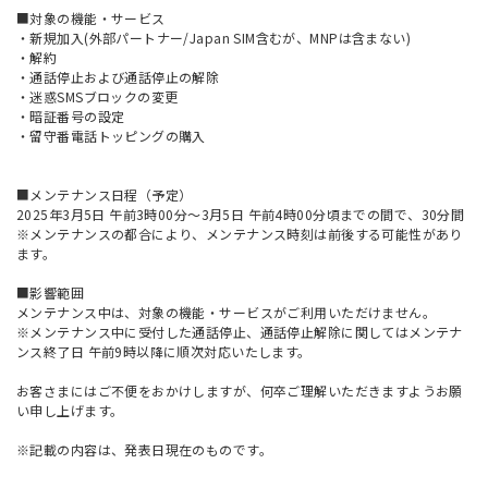
■対象の機能・サービス
・新規加入(外部パートナー/Japan SIM含むが、MNPは含まない)
・解約
・通話停止および通話停止の解除
・迷惑SMSブロックの変更
・暗証番号の設定
・留守番電話トッピングの購入
■メンテナンス日程（予定）
2025年3月5日 午前3時00分～3月5日 午前4時00分頃までの間で、30分間
※メンテナンスの都合により、メンテナンス時刻は前後する可能性があり
ます。
■影響範囲
メンテナンス中は、対象の機能・サービスがご利用いただけません。
※メンテナンス中に受付した通話停止、通話停止解除に関してはメンテナ
ンス終了日 午前9時以降に順次対応いたします。
お客さまにはご不便をおかけしますが、何卒ご理解いただきますようお願
い申し上げます。
※記載の内容は、発表日現在のものです。