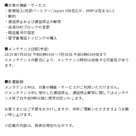
■対象の機能・サービス
・新規加入(外部パートナー/Japan SIM含むが、MNPは含まない)
・解約
・通話停止および通話停止の解除
・迷惑SMSブロックの変更
・暗証番号の設定
・留守番電話トッピングの購入
■メンテナンス日程(予定)
2025年7月30日 午前0時00分～7月30日 午前3時00分頃まで
※メンテナンスの都合により、メンテナンス時刻は前後する可能性があり
ます。
■影響範囲
メンテナンス中は、対象の機能・サービスがご利用いただけません。
※メンテナンス中に受付した通話停止、通話停止解除に関してはメンテナ
ンス終了日午前9時以降に順次対応いたします。
お客さまにはご不便をおかけしますが、何卒ご理解いただきますようお願
い申し上げます。
※記載の内容は、発表日現在のものです。