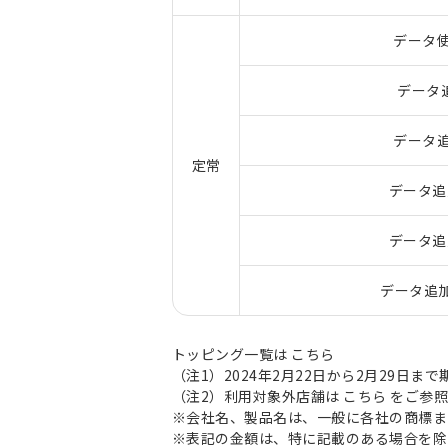
データ使
データ
データ追
定常
データ追
データ追
データ追加
トッピング一覧は
こちら
（注1）2024年2月22日から2月29日
（注2）利用対象外店舗は
こちら
をご参照
※会社名、製品名は、一般に各社の商標ま
※表記の金額は、特に記載のある場合を除