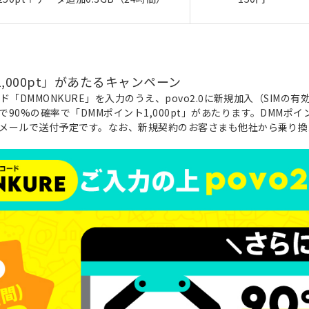
,000pt」があたるキャンペーン
ド「DMMONKURE」を入力のうえ、povo2.0に新規加入（SIMの有
90%の確率で「DMMポイント1,000pt」があたります。DMMポ
でにメールで送付予定です。なお、新規契約のお客さまも他社から乗り