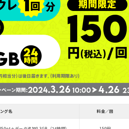
ング名
料金／回
0pt＋データ追加0.3GB（24時間）
150円