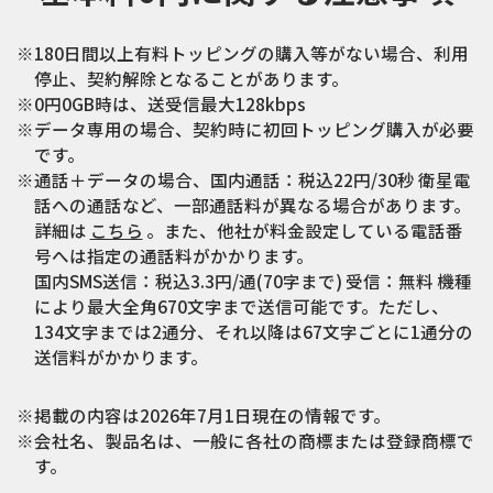
※180日間以上有料トッピングの購入等がない場合、利用
停止、契約解除となることがあります。
※0円0GB時は、送受信最大128kbps
※データ専用の場合、契約時に初回トッピング購入が必要
です。
※通話＋データの場合、国内通話：税込22円/30秒 衛星電
話への通話など、一部通話料が異なる場合があります。
詳細は
こちら
。また、他社が料金設定している電話番
号へは指定の通話料がかかります。
国内SMS送信：税込3.3円/通(70字まで) 受信：無料 機種
により最大全角670文字まで送信可能です。ただし、
134文字までは2通分、それ以降は67文字ごとに1通分の
送信料がかかります。
※掲載の内容は2026年7月1日現在の情報です。
※会社名、製品名は、一般に各社の商標または登録商標で
す。