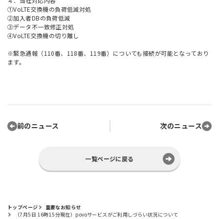
４．当社対応内容
①VoLTE交換機の負荷低減対処
②加入者DBの負荷低減
③データ不一致修正対処
④VoLTE交換機の切り離し
※緊急通報（110番、118番、119番）についても接続が可能となっており
ます。
前のニュース
次のニュース
一覧ページに戻る
トップページ
重要なお知らせ
（7月5日 16時15分現在）povoサービスがご利用しづらい状況について