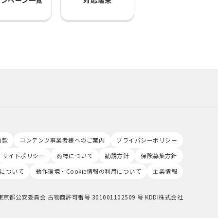
ャンペーン一覧
対応端末
約款
コンテンツ事業者様へのご案内
プライバシーポリシー
サイトポリシー
商標について
勧誘方針
保険募集方針
について
動作環境・Cookie情報の利用について
企業情報
東京都公安委員会 古物商許可番号 301001102509 号 KDDI株式会社