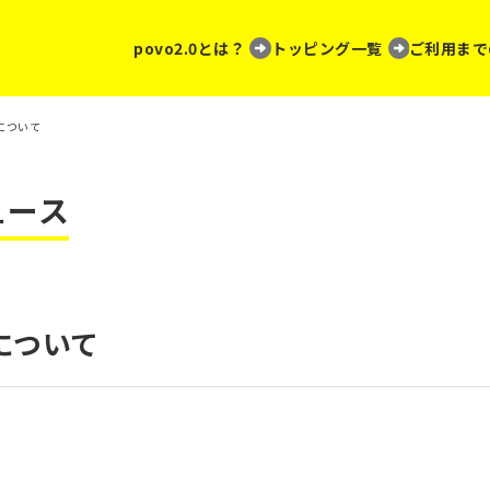
povo2.0とは？
トッピング一覧
ご利用まで
について
ュース
について