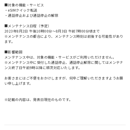
■対象の機能・サービス
・eSIMクイック転送
・通話停止および通話停止の解除
■メンテナンス日程（予定）
2023年8月2日 午後10時00分～8月3日 午前7時00分頃まで
※メンテナンスの都合により、メンテナンス時刻は前後する可能性があり
ます。
■影響範囲
メンテナンス中は、対象の機能・サービスがご利用いただけません。
※メンテナンス中に受付した通話停止、通話停止解除に関してはメンテナ
ンス終了日午前9時以降に順次対応いたします。
お客さまにはご不便をおかけしますが、何卒ご理解いただきますようお願
い申し上げます。
※記載の内容は、発表日現在のものです。