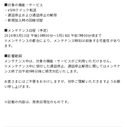
■対象の機能・サービス
・eSIMクイック転送
・通話停止および通話停止の解除
・新規加入時の回線切替
■メンテナンス日程（予定）
2024年3月13日 午後10時00分～3月14日 午前7時00分頃まで
※メンテナンスの都合により、メンテナンス時刻は前後する可能性があり
ます。
■影響範囲
メンテナンス中は、対象の機能・サービスがご利用いただけません。
※メンテナンス中に受付した通話停止、通話停止解除に関してはメンテナ
ンス終了日午前9時以降に順次対応いたします。
お客さまにはご不便をおかけしますが、何卒ご理解いただきますようお願
い申し上げます。
※記載の内容は、発表日現在のものです。