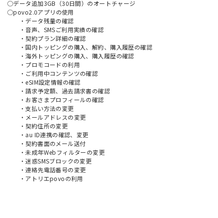
○データ追加3GB（30日間）のオートチャージ
○povo2.0アプリの使用
・データ残量の確認
・音声、SMSご利用実績の確認
・契約プラン詳細の確認
・国内トッピングの購入、解約、購入履歴の確認
・海外トッピングの購入、購入履歴の確認
・プロモコードの利用
・ご利用中コンテンツの確認
・eSIM設定情報の確認
・請求予定額、過去請求書の確認
・お客さまプロフィールの確認
・支払い方法の変更
・メールアドレスの変更
・契約住所の変更
・au ID連携の確認、変更
・契約書面のメール送付
・未成年Webフィルターの変更
・迷惑SMSブロックの変更
・連絡先電話番号の変更
・アトリエpovoの利用