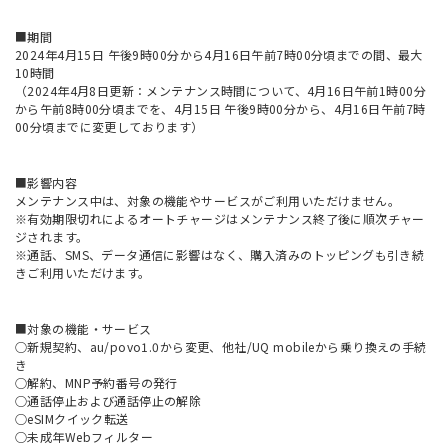
■期間
2024年4月15日 午後9時00分から4月16日午前7時00分頃までの間、最大
10時間
（2024年4月8日更新：メンテナンス時間について、4月16日午前1時00分
から午前8時00分頃までを、4月15日 午後9時00分から、4月16日午前7時
00分頃までに変更しております）
■影響内容
メンテナンス中は、対象の機能やサービスがご利用いただけません。
※有効期限切れによるオートチャージはメンテナンス終了後に順次チャー
ジされます。
※通話、SMS、データ通信に影響はなく、購入済みのトッピングも引き続
きご利用いただけます。
■対象の機能・サービス
○新規契約、au/povo1.0から変更、他社/UQ mobileから乗り換えの手続
き
○解約、MNP予約番号の発行
○通話停止および通話停止の解除
○eSIMクイック転送
○未成年Webフィルター