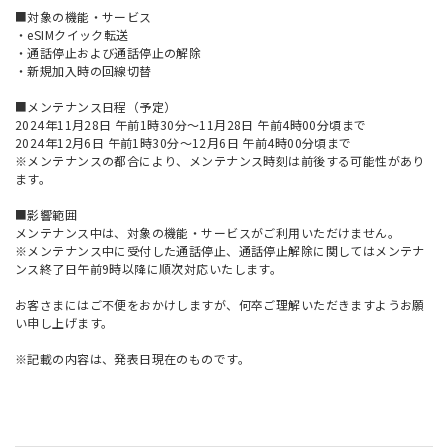
■対象の機能・サービス
・eSIMクイック転送
・通話停止および通話停止の解除
・新規加入時の回線切替
■メンテナンス日程（予定）
2024年11月28日 午前1時30分～11月28日 午前4時00分頃まで
2024年12月6日 午前1時30分～12月6日 午前4時00分頃まで
※メンテナンスの都合により、メンテナンス時刻は前後する可能性があり
ます。
■影響範囲
メンテナンス中は、対象の機能・サービスがご利用いただけません。
※メンテナンス中に受付した通話停止、通話停止解除に関してはメンテナ
ンス終了日午前9時以降に順次対応いたします。
お客さまにはご不便をおかけしますが、何卒ご理解いただきますようお願
い申し上げます。
※記載の内容は、発表日現在のものです。