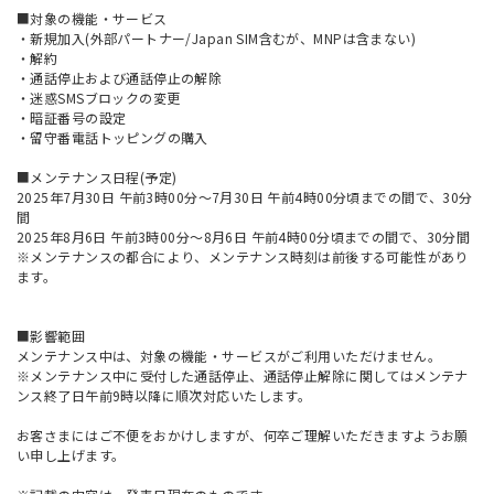
■対象の機能・サービス
・新規加入(外部パートナー/Japan SIM含むが、MNPは含まない)
・解約
・通話停止および通話停止の解除
・迷惑SMSブロックの変更
・暗証番号の設定
・留守番電話トッピングの購入
■メンテナンス日程(予定)
2025年7月30日 午前3時00分～7月30日 午前4時00分頃までの間で、30分
間
2025年8月6日 午前3時00分～8月6日 午前4時00分頃までの間で、30分間
※メンテナンスの都合により、メンテナンス時刻は前後する可能性があり
ます。
■影響範囲
メンテナンス中は、対象の機能・サービスがご利用いただけません。
※メンテナンス中に受付した通話停止、通話停止解除に関してはメンテナ
ンス終了日午前9時以降に順次対応いたします。
お客さまにはご不便をおかけしますが、何卒ご理解いただきますようお願
い申し上げます。