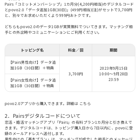
Pairs「コミットメンバーシップ」1カ月分(4,200円相当)のデジタルコード
とpovo2.0「データ追加1GB(30日)」(499円相当)(注)がセットで3,700円
と、別々でお求めいただくより999円おトクです。
どちらもpovo2.0のデータ1GBが実質無料でついてきます。マッチング相
手との外出時やコミュニケーションにご利用ください。
トッピング名
料金／回
期間
【Pairs男性向け】データ追
加1GB（30日間）＋特典
2023年9月15日
3,700円
10:00～9月28日
23:59
【Pairs女性向け】データ追
加1GB（30日間）＋特典
povo2.0アプリから購入できます。詳細は
こちら
2．Pairsデジタルコードについて
恋活・婚活マッチングアプリ「Pairs」の有料プラン1カ月分と引き換えで
きます。デジタルコードは、トッピング購入日から7日以内に、povoに登
録のメールアドレスへ送付します。
男性向けの「基本プラン」は、マッチングが成立した相手とのメッセージ