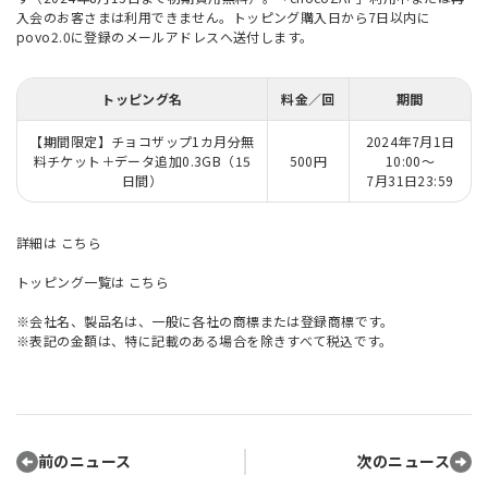
入会のお客さまは利用できません。トッピング購入日から7日以内に
povo2.0に登録のメールアドレスへ送付します。
トッピング名
料金／回
期間
【期間限定】チョコザップ1カ月分無
2024年7月1日
料チケット＋データ追加0.3GB（15
500円
10:00～
日間）
7月31日23:59
詳細は
こちら
トッピング一覧は
こちら
※会社名、製品名は、一般に各社の商標または登録商標です。
※表記の金額は、特に記載のある場合を除きすべて税込です。
前のニュース
次のニュース