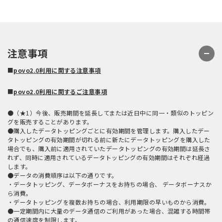
注意事項
■
povo2.0利用に関する注意事項
■
povo2.0利用に関するご注意事項
●（★1）今後、販売期間を延長してまたは近日中に同一・類似のトッピン
グを販売することがあります。
●購入したデータトッピングごとに有効期間を管理します。購入したデー
タトッピングの有効期間が切れる前に新たにデータトッピングを購入した
場合でも、購入前に適用されていたデータトッピングの有効期間は延長さ
れず、同時に適用されているデータトッピングの有効期間はそれぞれ経過
します。
●データの消費順序は以下の通りです。
・データトッピング、データボーナスをお持ちの場合、 データボーナスか
ら消費。
・データトッピングを複数お持ちの場合、利用期限の早いものから消費。
●一定期間内に大量のデータ通信のご利用があった場合、混雑する時間帯
の通信速度を制限します。