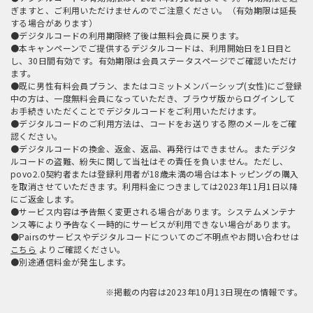
ぎますと、ご利用いただけませんのでご注意ください。（有効期限は延長
する場合があります）
●デジタルコードの利用期限終了後は無料会員に戻ります。
●本キャンペーンでご提供するデジタルコードは、利用開始日を1日目と
し、30日間有効です。有効期限は会員ステータスページでご確認いただけ
ます。
●既に男性有料会員プラン、またはコミットメンバーシップ(女性)にご登録
中の方は、一度無料会員になっていただき、ブラウザ版からログインして
お手続きいただくことでデジタルコードをご利用いただけます。
●デジタルコードのご利用方法は、コードをお送りする際のメールをご確
認ください。
●デジタルコードの換金、返金、返品、再発行はできません。またデジタ
ルコードの盗難、紛失に関して当社はその責任を負いません。ただし、
povo2.0契約者または登録利用者が18歳未満の場合は本トッピングの購入
を取消させていただきます。利用料金につきましては2023年11月1日以降
にご返金します。
●サービス内容は予告無く変更される場合があります。システムメンテナ
ンス等により予告なく一時的にサービスが利用できない場合があります。
●Pairsのサービスやデジタルコードについてのご不明点やお問い合わせは
こちら
よりご確認ください。
●別途通信料金が発生します。
※掲載の内容は2023年10月13日現在の情報です。