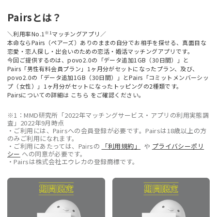
Pairsとは？
※1
＼利用率No.1
マッチングアプリ／
本命ならPairs（ペアーズ）ありのままの自分でお相手を探せる、真面目な
恋愛・恋人探し・出会いのための恋活・婚活マッチングアプリです。
今回ご提供するのは、povo2.0の「データ追加1GB（30日間）」と
Pairs「男性有料会員プラン」1ヶ月分がセットになったプラン、及び、
povo2.0の「データ追加1GB（30日間）」とPairs「コミットメンバーシッ
プ（女性）」1ヶ月分がセットになったトッピングの2種類です。
Pairsについての詳細は
こちら
をご確認ください。
※1：MMD研究所「2022年マッチングサービス・アプリの利用実態調
査」2022年9月時点
・ご利用には、Pairsへの会員登録が必要です。Pairsは18歳以上の方
のみご利用になれます。
・ご利用にあたっては、Pairsの
「利用規約」
や
プライバシーポリ
シー
への同意が必要です。
・Pairsは株式会社エウレカの登録商標です。