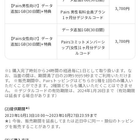
【Pairs男性向け】データ
3,700円
追加1GB(30日間)+特典
Pairs 男性有料会員プラン
1ヶ月分デジタルコード
データ追加1GB(30日間)
【Pairs女性向け】データ
3,700円
Pairsコミットメンバーシ
追加1GB(30日間)+特典
ップ(女性)1ヶ月分デジタ
ルコード
※1 購入完了時刻から24時間の経過毎に1日として取り扱います。な
お、当面の間は、期間満了日の23時59分59秒までご利用いただけま
す。 ※販売期間中、Pairsトッピングはどちらか1種を1回のみ購入い
ただくことができます。2種類どちらも購入いただくことはできませ
ん。 ※デジタルコードの有効期限は、2024年1月28日まで（有効期限
は延長する場合があります）
★1
(2)提供期間
2023年10月13日10:00～2023年10月27日23:59まで
★1 今後、販売期間を延長してまたは近日中に同一・類似のトッピン
グを販売することがあります。
(3)ご購入方法