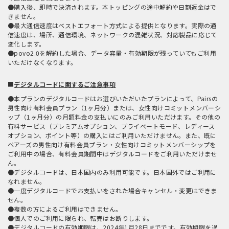
●購入後、即時で決済されます。本トッピングの途中解約や日割返金はで
きません。
●最大通信速度はベストエフォート方式による提供となります。実際の通
信速度は、場所、通信環境、ネットワークの混雑状況、対応製品に応じて
変化します。
●povo2.0を解約した場合、データ容量・有効期限が残っていてもご利用
いただけなくなります。
■
デジタルコードに関するご注意事項
●本プランのデジタルコードはお選びいただいたプランによって、Pairsの
男性向け有料会員プラン（1ヶ月分）または、女性向けコミットメンバーシ
ップ（1ヶ月分）の月額料金の支払いにのみご利用いただけます。その他の
有料サービス（プレミアムオプション、プライベートモード、レディース
オプション、ポイント等）の購入にはご利用いただけません。また、既に
ペアーズの男性向け有料会員プラン・女性向けコミットメンバーシップを
ご利用中の場合、有料会員期間中はデジタルコードをご利用いただけませ
ん。
●デジタルコードは、日本国内のみ利用可能です。日本国外ではご利用に
なれません。
●一度デジタルコードでお支払いをされた場合キャンセル・変更はできま
せん。
●複数の方によるご利用はできません。
●個人でのご利用に限られ、転売はお断りします。
●デジタルコードの有効期限は、2024年1月28日までです。有効期限を過