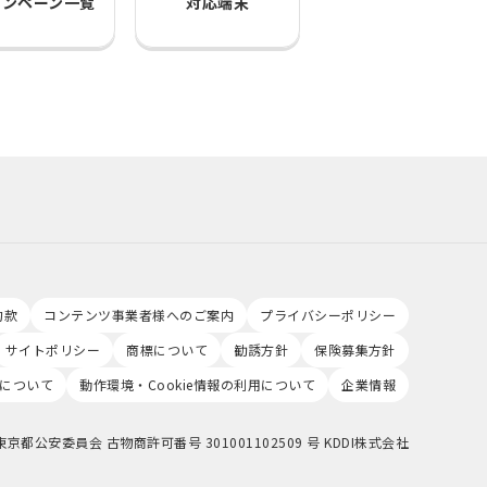
ャンペーン一覧
対応端末
約款
コンテンツ事業者様へのご案内
プライバシーポリシー
サイトポリシー
商標について
勧誘方針
保険募集方針
について
動作環境・Cookie情報の利用について
企業情報
東京都公安委員会 古物商許可番号 301001102509 号 KDDI株式会社