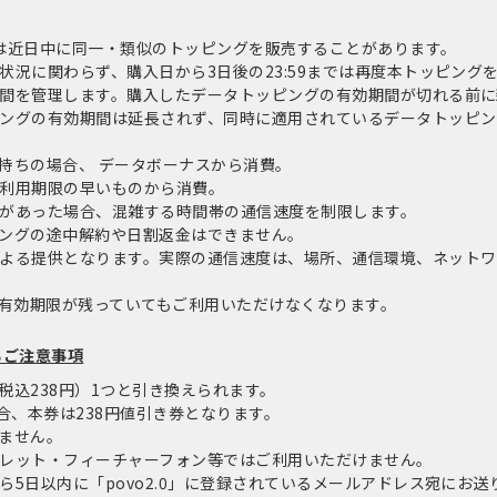
は近日中に同一・類似のトッピングを販売することがあります。
状況に関わらず、購入日から3日後の23:59までは再度本トッピング
間を管理します。購入したデータトッピングの有効期間が切れる前に
ングの有効期間は延長されず、同時に適用されているデータトッピン
持ちの場合、 データボーナスから消費。
利用期限の早いものから消費。
があった場合、混雑する時間帯の通信速度を制限します。
ングの途中解約や日割返金はできません。
よる提供となります。実際の通信速度は、場所、通信環境、ネットワ
量・有効期限が残っていてもご利用いただけなくなります。
るご注意事項
税込238円）1つと引き換えられます。
合、本券は238円値引き券となります。
ません。
レット・フィーチャーフォン等ではご利用いただけません。
5日以内に「povo2.0」に登録されているメールアドレス宛にお送