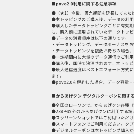
■
povo2.0利用に関する注意事項
●（★1）今後、販売期間を延長してまた
●本トッピングのご購入後、データの利用
●購入したデータトッピングごとに有効期
も、購入前に適用されていたデータトッピ
●データの消費順序は以下の通りです。
・データトッピング、データボーナスをお
・データトッピングを複数お持ちの場合、
●一定期間内に大量のデータ通信のご利用
●購入後、即時で決済されます。本トッピ
●最大通信速度はベストエフォート方式に
ます。
●povo2.0を解約した場合、データ容
■
からあげクン デジタルクーポンに関す
●全国のローソンで、からあげクン各種（
●238円以外のからあげクンに利用する場
●スクリーンショットではご利用いただけ
●スマートフォンでご利用ください。タブ
●デジタルクーポンは本トッピング購入から