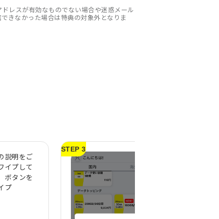
メールアドレスが有効なものでない場合や迷惑メール
信できなかった場合は特典の対象外となりま
STEP 3
の説明をご
購入完了メッセー
ワイプして
されるので「OK」
」ボタンを
(ホーム画面を上か
イプ
き下げると表示が
ます)