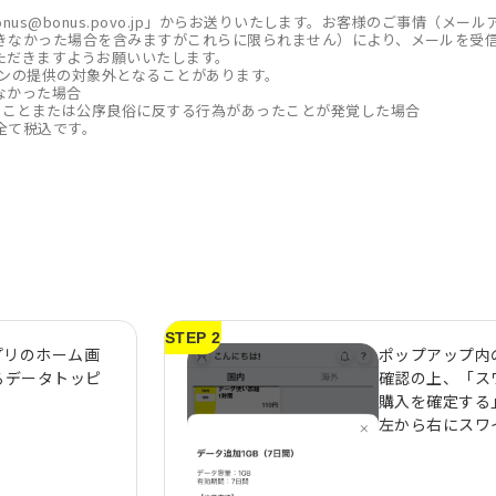
onus@bonus.povo.jp」からお送りいたします。お客様のご事情（
きなかった場合を含みますがこれらに限られません）により、メールを受
ただきますようお願いいたします。
ポンの提供の対象外となることがあります。
なかった場合
たことまたは公序良俗に反する行為があったことが発覚した場合
全て税込です。
STEP 2
アプリのホーム画
ポップアップ内
るデータトッピ
確認の上、「ス
購入を確定する
左から右にスワ