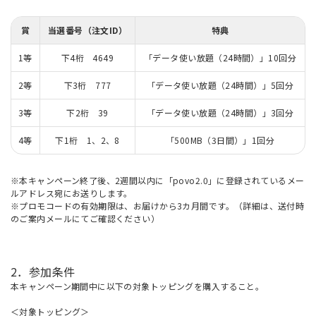
賞
当選番号（注文ID）
特典
1等
下4桁 4649
「データ使い放題（24時間）」10回分
2等
下3桁 777
「データ使い放題（24時間）」5回分
3等
下2桁 39
「データ使い放題（24時間）」3回分
4等
下1桁 1、2、8
「500MB（3日間）」1回分
※本キャンペーン終了後、2週間以内に「povo2.0」に登録されているメー
ルアドレス宛にお送りします。
※プロモコードの有効期限は、お届けから3カ月間です。（詳細は、送付時
のご案内メールにてご確認ください）
2．参加条件
本キャンペーン期間中に以下の対象トッピングを購入すること。
＜対象トッピング＞