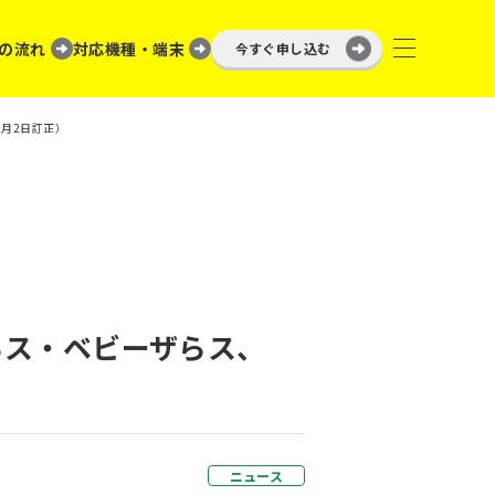
の流れ
対応機種・端末
今すぐ申し込む
2月2日訂正）
らス・ベビーザらス、
ニュース