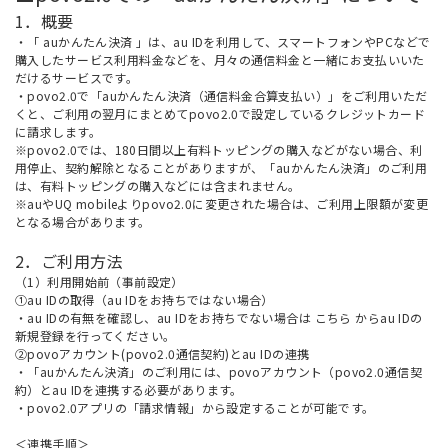
1．概要
・「
auかんたん決済
」は、au IDを利用して、スマートフォンやPCなどで
購入したサービス利用料金などを、月々の通信料金と一緒にお支払いいた
だけるサービスです。
・povo2.0で「auかんたん決済（通信料金合算支払い）」をご利用いただ
くと、ご利用の翌月にまとめてpovo2.0で設定しているクレジットカード
に請求します。
※povo2.0では、180日間以上有料トッピングの購入などがない場合、利
用停止、契約解除となることがありますが、「auかんたん決済」のご利用
は、有料トッピングの購入などには含まれません。
※auやUQ mobileよりpovo2.0に変更された場合は、ご利用上限額が変更
となる場合があります。
2．ご利用方法
（1）利用開始前（事前設定）
①au IDの取得（au IDをお持ちではない場合）
・au IDの有無を確認し、au IDをお持ちでない場合は
こちら
からau IDの
新規登録を行ってください。
②povoアカウント(povo2.0通信契約)とau IDの連携
・「auかんたん決済」のご利用には、povoアカウント（povo2.0通信契
約）とau IDを連携する必要があります。
・povo2.0アプリの「請求情報」から設定することが可能です。
＜連携手順＞