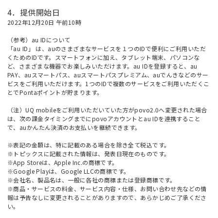
4．提供開始日
2022年12月20日 午前10時
（参考）au IDについて
「au ID」
は、auのさまざまなサービスを１つのIDで便利にご利用いただ
くためのIDです。スマートフォンに加え、タブレット端末、パソコンな
ど、さまざまな機器でお楽しみいただけます。au IDを登録すると、au
PAY、auスマートパス、auスマートパスプレミアム、auでんきなどのサー
ビスをご利用いただけます。1つのIDで複数のサービスをご利用いただくこ
とでPontaポイントが貯まります。
（注）UQ mobileをご利用いただいていた方がpovo2.0へ変更された場合
は、次の課金タイミングまでにpovoアカウントとau IDを連携すること
で、auかんたん決済のお支払いを継続できます。
※表記の金額は、特に記載のある場合を除き全て税込です。
※トピックスに記載された情報は、発表日現在のものです。
※App Storeは、Apple Inc.の商標です。
※Google Playは、Google LLCの商標です。
※会社名、製品名は、一般に各社の商標または登録商標です。
※商品・サービスの料金、サービス内容・仕様、お問い合わせ先などの情
報は予告なしに変更されることがありますので、あらかじめご了承くださ
い。