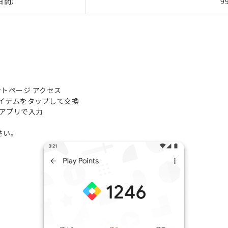
0日間）
9
イントページ
アクセス
アイテムをタップして交換
0アプリで入力
さい。