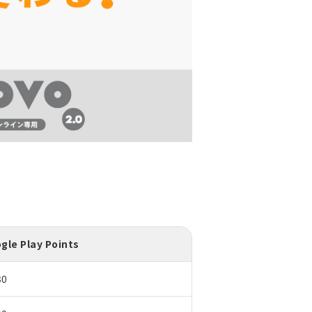
e Play Points
30