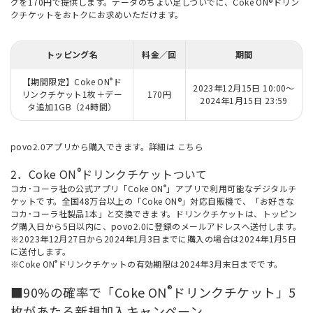
グを170円で提供します。データのちょい足しついでに、Coke ON®ドリン
クチケットをおトクにお求めいただけます。
トッピング名
料金／回
期間
®
【期間限定】Coke ON
ド
2023年12月15日 10:00～
リンクチケット1枚＋デー
170円
2024年1月15日 23:59
タ追加1GB（24時間）
povo2.0アプリから購入できます。詳細は
こちら
®
2．Coke ON
ドリンクチケットついて
®
コカ･コーラ社の公式アプリ「Coke ON
」アプリで利用可能なデジタルチ
ケットです。全国48万台以上の「Coke ON®」対応自販機で、「お好きな
コカ･コーラ社製品1本」と交換できます。ドリンクチケットは、トッピン
グ購入日から5日以内に、povo2.0に登録のメールアドレスへ送付します。
※2023年12月27日から2024年1月3日までに購入の場合は2024年1月5日
に送付します。
®
※Coke ON
ドリンクチケットの有効期限は2024年3月末日までです。
®
■90%の確率で「Coke ON
ドリンクチケット」5
枚があたる新規加入キャンペーン