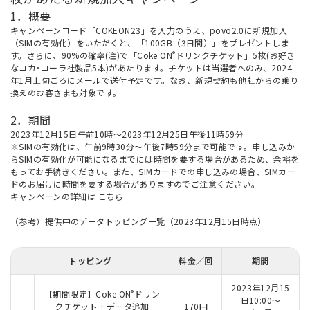
1．概要
キャンペーンコード「COKEON23」を入力のうえ、povo2.0に新規加入
（SIMの有効化）をいただくと、「100GB（3日間）」をプレゼントしま
®
す。さらに、90%の確率(注)で「Coke ON
ドリンクチケット」5枚(お好き
なコカ･コーラ社製品5本)があたります。チケットは当選者へのみ、2024
年1月上旬ごろにメールで送付予定です。なお、新規契約も他社からの乗り
換えのお客さまも対象です。
2．期間
2023年12月15日午前10時～2023年12月25日午後11時59分
※SIMの有効化は、午前9時30分～午後7時59分まで可能です。申し込みか
らSIMの有効化が可能になるまでには時間を要する場合があるため、余裕を
もってお手続きください。また、SIMカードでの申し込みの場合、SIMカー
ドのお届けに時間を要する場合がありますのでご注意ください。
キャンペーンの詳細は
こちら
（参考）提供中のデータトッピング一覧（2023年12月15日時点）
トッピング
料金／回
期間
2023年12月15
®
【期間限定】Coke ON
ドリン
日10:00～
クチケット＋データ追加
170円