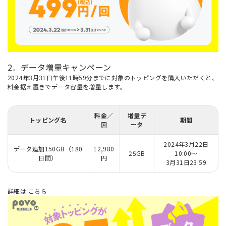
2．データ増量キャンペーン
2024年3月31日午後11時59分までに対象のトッピングを購入いただくと、
料金据え置きでデータ容量を増量します。
料金／
増量デ
トッピング名
期間
回
ータ
2024年3月22日
データ追加150GB（180
12,980
25GB
10:00～
日間）
円
3月31日23:59
詳細は
こちら