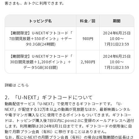
客さまも、おトクに利用できます。
トッピング名
料金／回
期間
【期間限定】U-NEXTギフトコード「
2024年6月25日
7日間見放題＋550ポイント」＋デー
980円
10:00～
タ0.3GB(24時間)
7月31日23:59
【期間限定】U-NEXTギフトコード「
2024年6月25日
30日間見放題＋1,200ポイント」＋
2,980円
10:00～
データ5GB(30日間)
7月31日23:59
詳細は
こちら
2．「U-NEXT」ギフトコードについて
動画配信サービス「U-NEXT」で使用できるギフトコードです。「U-
NEXT」が配信する32万本以上の動画が見放題なほか、最新映画レンタル
や電子マンガ購入などに使用できるポイントもついてきます。ギフトコー
ドは、トッピング購入後7日以内にpovo2.0に登録のメールアドレスへ送付
します。利用期限は2024年8月31日までです。ギフトコードの使用後に自
動で月額プラン会員（有料）に移行することはありません。
なお、既にU-NEXTの月額プラン会員（有料）の場合は視聴期間の延長はさ