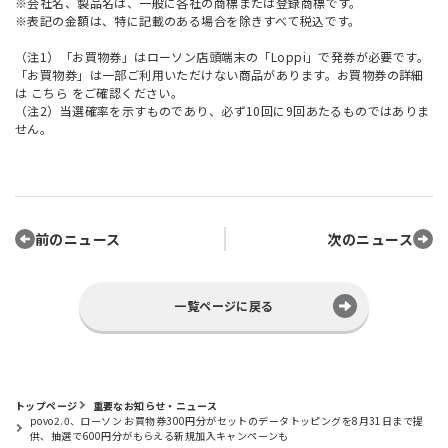
※会社名、製品名は、一般に各社の商標または登録商標です。
※表記の金額は、特に記載のある場合を除きすべて税込です。
（注1）「お買物券」はローソン店頭端末の「Loppi」で発券が必要です。
「お買物券」は一部ご利用いただけない商品があります。お買物券の詳細
は
こちら
をご確認ください。
（注2）当選確率を示すものであり、必ず10回に9回あたるものではありま
せん。
前のニュース
次のニュース
一覧ページに戻る
トップページ
重要なお知らせ・ニュース
povo2.0、ローソン お買物券300円分がセットのデータトッピングを8月31日まで提
供、抽選で600円分がもらえる新規加入キャンペーンも