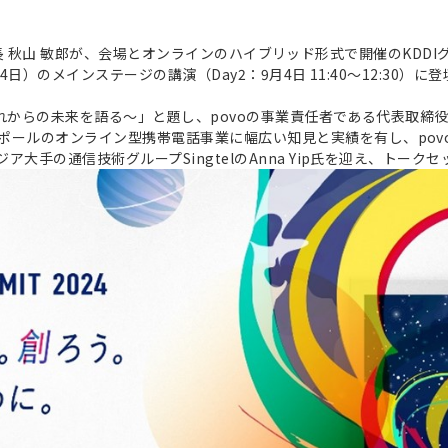
表取締役社長 秋山 敏郎が、会場とオンラインのハイブリッド形式で開催のKD
3日・4日）のメインステージの講演（Day2：9月4日 11:40～12:30
するこれからの未来を語る～」と題し、povoの事業責任者である代表取締
ルのオンライン型携帯電話事業に幅広い知見と実績を有し、povoを一緒
ア大手の通信技術グループSingtelのAnna Yip氏を迎え、トーク