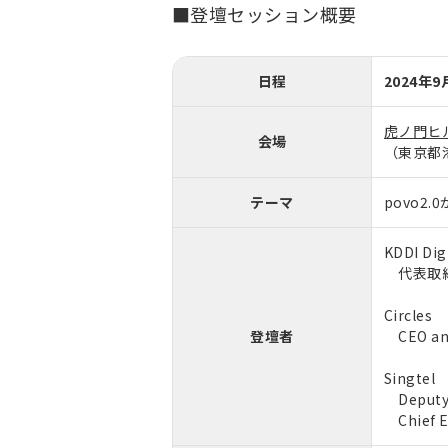
■登壇セッション概要
日程
2024年9
虎ノ門ヒ
会場
（東京都港
テーマ
povo2
KDDI Di
代表取締
Circles
登壇者
CEO and
Singtel
Deputy C
Chief E