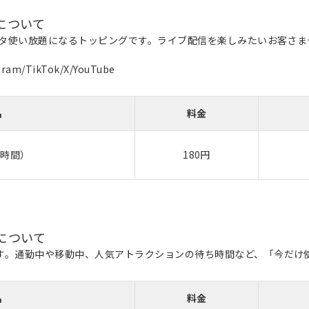
について
データ使い放題になるトッピングです。ライブ配信を楽しみたいお客さ
am/TikTok/X/YouTube
名
料金
3時間）
180円
について
す。通勤中や移動中、人気アトラクションの待ち時間など、「今だけ
名
料金