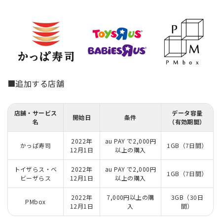
■追加する店舗
店舗・サービス
データ容量
開始日
条件
名
（有効期間）
2022年
au PAY で2,000円
かっぱ寿司
1GB（7日間）
12月1日
以上の購入
トイザらス・ベ
2022年
au PAY で2,000円
1GB（7日間）
ビーザらス
12月1日
以上の購入
2022年
7,000円以上の購
3GB（30日
PMbox
12月1日
入
間）