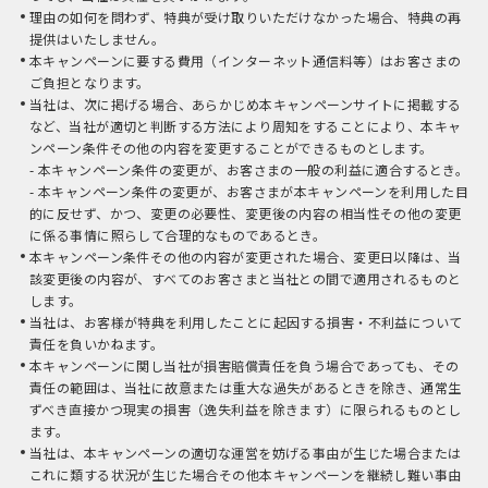
理由の如何を問わず、特典が受け取りいただけなかった場合、特典の再
提供はいたしません。
本キャンペーンに要する費用（インターネット通信料等）はお客さまの
ご負担となります。
当社は、次に掲げる場合、あらかじめ本キャンペーンサイトに掲載する
など、当社が適切と判断する方法により周知をすることにより、本キャ
ンペーン条件その他の内容を変更することができるものとします。
- 本キャンペーン条件の変更が、お客さまの一般の利益に適合するとき。
- 本キャンペーン条件の変更が、お客さまが本キャンペーンを利用した目
的に反せず、かつ、変更の必要性、変更後の内容の相当性その他の変更
に係る事情に照らして合理的なものであるとき。
本キャンペーン条件その他の内容が変更された場合、変更日以降は、当
該変更後の内容が、すべてのお客さまと当社との間で適用されるものと
します。
当社は、お客様が特典を利用したことに起因する損害・不利益について
責任を負いかねます。
本キャンペーンに関し当社が損害賠償責任を負う場合であっても、その
責任の範囲は、当社に故意または重大な過失があるときを除き、通常生
ずべき直接かつ現実の損害（逸失利益を除きます）に限られるものとし
ます。
当社は、本キャンペーンの適切な運営を妨げる事由が生じた場合または
これに類する状況が生じた場合その他本キャンペーンを継続し難い事由