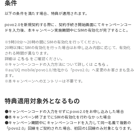
条件
以下の条件を満たす場合、特典が適用されます。
povo2.0を新規契約する際に、契約手続き開始画面にてキャンペーンコー
ドを入力後、本キャンペーン実施期間中にSIMの有効化が完了すること。
※9時30分〜20時の間にSIMの有効化を行ってください。
20時以降にSIMの有効化を行った場合はお申し込み内容に応じて、有効化
される時間が異なります。
詳細は
こちら
をご確認ください。
※キャンペーンコードの入力方法について詳しくは
こちら
。
※au/UQ mobile/povo1.0/他社から「povo2.0」へ変更のお客さまも含み
ます。
※本キャンペーンへのエントリーは不要です。
特典適用対象外となるもの
●キャンペーンコードの入力をせずにpovo2.0をお申し込みした場合
●本キャンペーン終了までにSIMの有効化を行わなかった場合
●キャンペーン期間中にキャンペーンコードを入力して同一名義で複数の
「povo2.0」回線をご契約された場合、初回の1回線のみ対象となります。