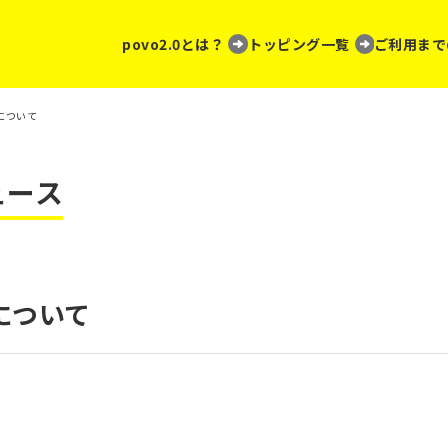
povo2.0とは？
トッピング一覧
ご利用まで
について
ュース
について