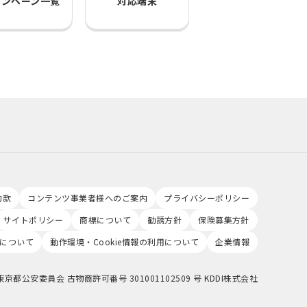
ャンペーン一覧
対応端末
約款
コンテンツ事業者様へのご案内
プライバシーポリシー
サイトポリシー
商標について
勧誘方針
保険募集方針
について
動作環境・Cookie情報の利用について
企業情報
東京都公安委員会 古物商許可番号 301001102509 号 KDDI株式会社