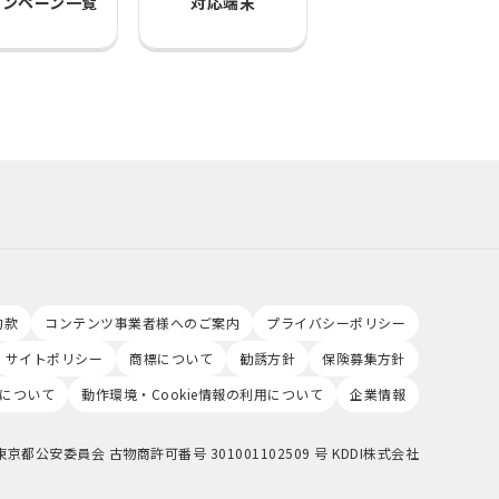
ャンペーン一覧
対応端末
約款
コンテンツ事業者様へのご案内
プライバシーポリシー
サイトポリシー
商標について
勧誘方針
保険募集方針
について
動作環境・Cookie情報の利用について
企業情報
東京都公安委員会 古物商許可番号 301001102509 号 KDDI株式会社