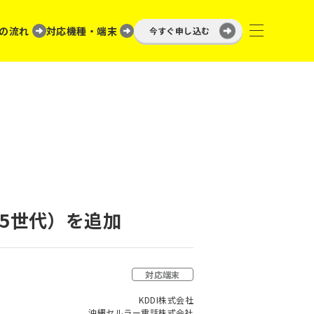
の流れ
対応機種・端末
今すぐ申し込む
（第5世代）を追加
対応端末
KDDI株式会社
沖縄セルラー電話株式会社