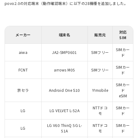
povo2.0の対応端末（動作確認端末）に以下の28機種を追加しました。
対応
メーカー
端末名
販売元
SIM
SIMカー
aiwa
JA2-SMP0601
SIMフリー
ド
SIMカー
FCNT
arrows M05
SIMフリー
ド
SIMカー
京セラ
Android One S10
Y!mobile
ド
eSIM
NTTドコ
SIMカー
LG
LG VELVET L-52A
モ
ド
LG V60 ThinQ 5G L-
NTTドコ
SIMカー
LG
51A
モ
ド