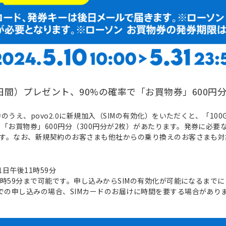
B（3日間）プレゼント、90%の確率で「お買物券」600
力のうえ、povo2.0に新規加入（SIMの有効化）をいただくと、「1
「お買物券」600円分（300円分が2枚）があたります。発券に必
定です。なお、新規契約のお客さまも他社からの乗り換えのお客さまも対
31日午後11時59分
後7時59分まで可能です。申し込みからSIMの有効化が可能になるま
ドでの申し込みの場合、SIMカードのお届けに時間を要する場合があり