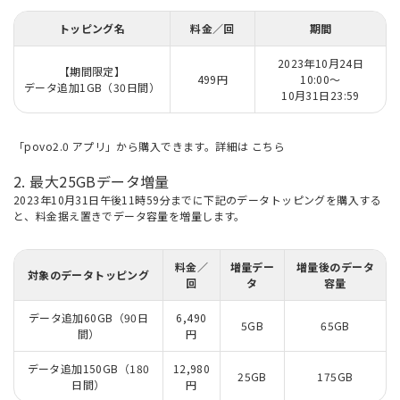
トッピング名
料金／回
期間
2023年10月24日
【期間限定】
499円
10:00～
データ追加1GB（30日間）
10月31日23:59
「povo2.0 アプリ」から購入できます。詳細は
こちら
2. 最大25GBデータ増量
2023年10月31日午後11時59分までに下記のデータトッピングを購入する
と、料金据え置きでデータ容量を増量します。
料金／
増量デー
増量後のデータ
対象のデータトッピング
回
タ
容量
データ追加60GB（90日
6,490
5GB
65GB
間）
円
データ追加150GB（180
12,980
25GB
175GB
日間）
円