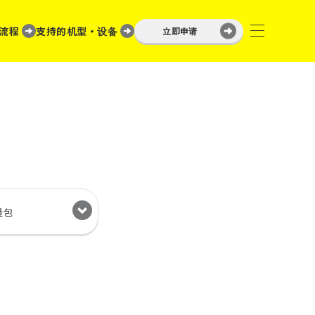
流程
支持的机型・设备
立即申请
量包